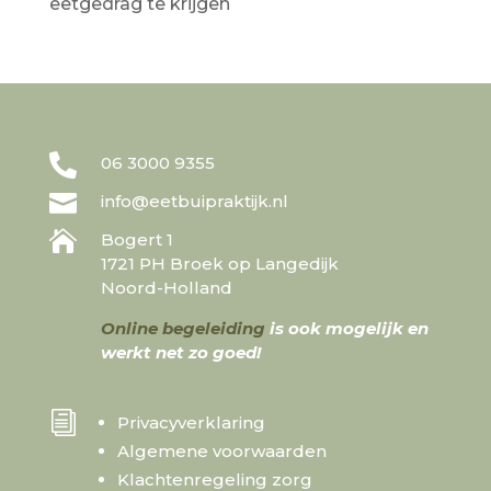
eetgedrag te krijgen

06 3000 9355

info@eetbuipraktijk.nl

Bogert 1
1721 PH Broek op Langedijk
Noord-Holland
Online begeleiding
is ook mogelijk en
werkt net zo goed!
i
Privacyverklaring
Algemene voorwaarden
Klachtenregeling zorg